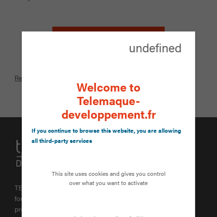
L'INVENTAIRE DES REPÈRES
undefined
Retour au bilan de compétences
Welcome to
Telemaque-
developpement.fr
If you continue to browse this website, you are allowing
all third-party services
This site uses cookies and gives you control
over what you want to activate
TELEMAQUE DEVELOPPEMENT est une entreprise de
formation et de développement agréée. La formation
professionnelle représente un passage durant lequel, chacun