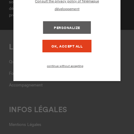
Consult the privacy policy of Télémaque
souhaite être accompagné. Elle est également source de
développement partagé pour peu qu’on l’inscrive dans un
développement
projet.
PERSONALIZE
LIENS UTILES
OK, ACCEPT ALL
Qui sommes-nous ?
continue without accepting
Formations
Accompagnement
INFOS LÉGALES
Mentions Légales