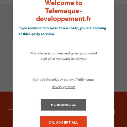
Welcome to
Telemaque-
developpement.fr
Une offre sur-mesure
If you continue to browse this website, you are allowing
all third-party services
Pour tout complément d’information sur nos tarifs,
veuillez nous contacter, nous serons ravis de vous
This site uses cookies and gives you control
renseigner et vous accompagner.
over what you want to activate
DEMANDER UN DEVIS
Consult the privacy policy of Télémaque
développement
PERSONALIZE
Modalités de la formation
OK, ACCEPT ALL