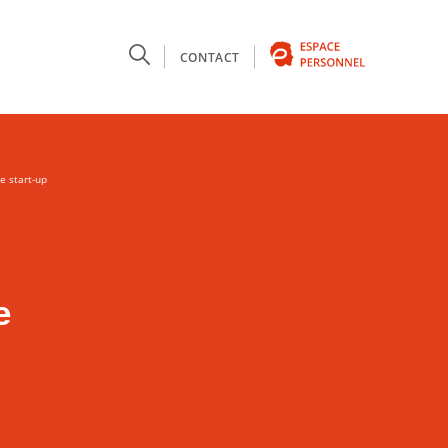
T
CONTACT
ne start-up
e