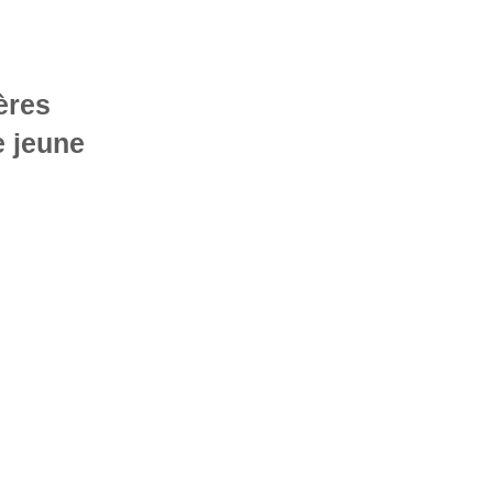
ères
e jeune