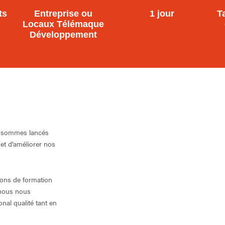
ts
Entreprise ou
1 jour
T
Locaux Télémaque
Développement
 sommes lancés
et d’améliorer nos
tions de formation
 nous nous
nal qualité tant en