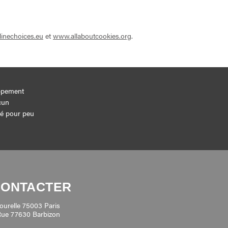
inechoices.eu
et
www.allaboutcookies.org
.
ppement
cun
gé pour peu
CONTACTER
ourelle 75003 Paris
Rue 77630 Barbizon