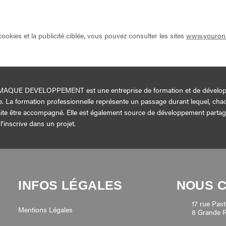
ookies et la publicité ciblée, vous pouvez consulter les sites
www.youronl
AQUE DEVELOPPEMENT est une entreprise de formation et de dévelo
e. La formation professionnelle représente un passage durant lequel, cha
ite être accompagné. Elle est également source de développement parta
l’inscrive dans un projet.
INFOS LÉGALES
NOUS 
17 rue Past
Mentions Légales
8 Grande 