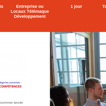
ts
Entreprise ou
1 jour
T
Locaux Télémaque
Développement
 sommes lancés