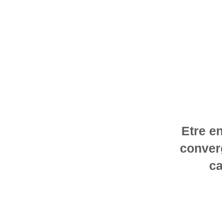
Etre e
converg
ca