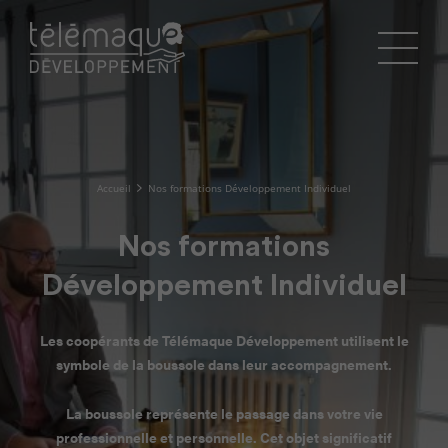
Accueil
Nos formations Développement Individuel
Nos formations
Développement Individuel
Les coopérants de Télémaque Développement utilisent le
symbole de la boussole dans leur accompagnement.
La boussole représente le passage dans votre vie
professionnelle et personnelle. Cet objet significatif