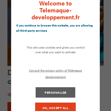
Welcome to
Telemaque-
developpement.fr
If you continue to browse this website, you are allowing
all third-party services
This site uses cookies and gives you control
over what you want to activate
Consult the privacy policy of Télémaque
Développer mon projet de
développement
coopération
PERSONALIZE
VOIR LA FORMATION
DEMANDER UN DEVIS
OK, ACCEPT ALL