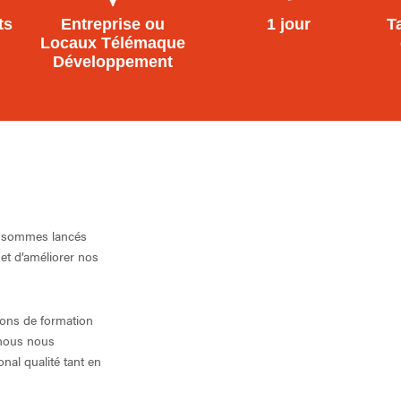
ts
Entreprise ou
1 jour
T
Locaux Télémaque
Développement
 sommes lancés
et d’améliorer nos
tions de formation
 nous nous
nal qualité tant en