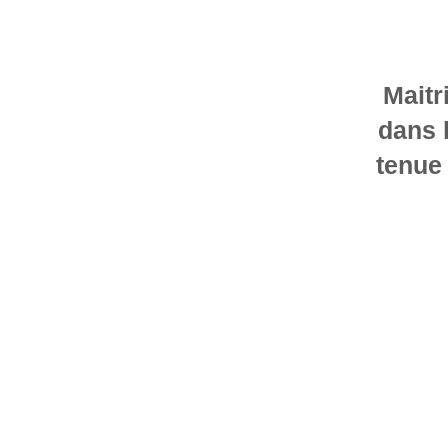
Maitr
dans l
tenue 