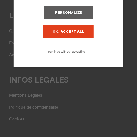
PERSONALIZE
LIENS UTILES
Qui sommes-nous ?
OK, ACCEPT ALL
Formations
continue without accepting
Accompagnement
INFOS LÉGALES
Mentions Légales
Politique de confidentialité
Cookies