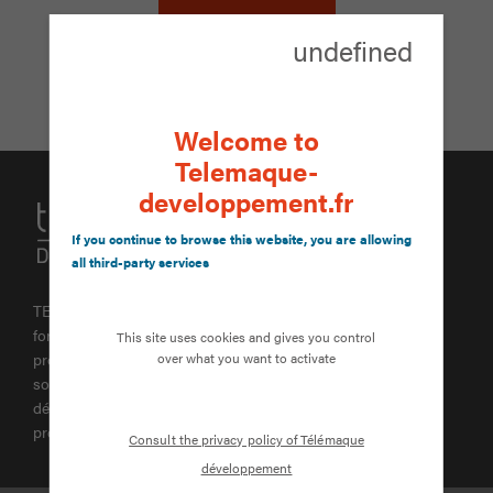
undefined
Retour aux tests navigation
Welcome to
Telemaque-
developpement.fr
If you continue to browse this website, you are allowing
all third-party services
TELEMAQUE DEVELOPPEMENT est une entreprise de
formation et de développement agréée. La formation
This site uses cookies and gives you control
over what you want to activate
professionnelle représente un passage durant lequel, chacun
souhaite être accompagné. Elle est également source de
développement partagé pour peu qu’on l’inscrive dans un
projet.
Consult the privacy policy of Télémaque
développement