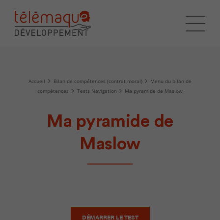
Accueil
Bilan de compétences (contrat moral)
Menu du bilan de
compétences
Tests Navigation
Ma pyramide de Maslow
Ma pyramide de
Maslow
DÉMARRER LE TEST