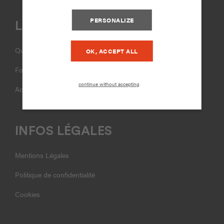
PERSONALIZE
LIENS UTILES
Qui sommes-nous ?
OK, ACCEPT ALL
Formations
continue without accepting
Accompagnement
INFOS LÉGALES
Mentions Légales
Politique de confidentialité
Cookies