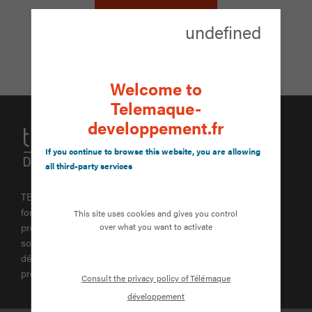
undefined
Retour au tests de navigation
Welcome to
Telemaque-
developpement.fr
If you continue to browse this website, you are allowing
all third-party services
TELEMAQUE DEVELOPPEMENT est une entreprise de
formation et de développement agréée. La formation
This site uses cookies and gives you control
over what you want to activate
professionnelle représente un passage durant lequel, chacun
souhaite être accompagné. Elle est également source de
développement partagé pour peu qu’on l’inscrive dans un
projet.
Consult the privacy policy of Télémaque
développement