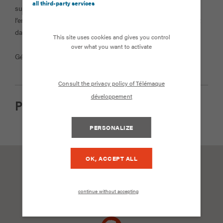
all third-party services
sur cette certification de la dimension apprenante de
l’entreprise. C’est la conviction de Télémaque Développement
dans son engagement de la formation.
This site uses cookies and gives you control
over what you want to activate
Gérard TAPONAT. Août 2021
Consult the privacy policy of Télémaque
développement
Partager cet article
PERSONALIZE
OK, ACCEPT ALL
continue without accepting