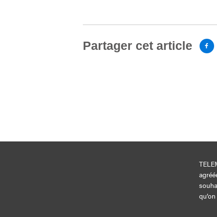
Partager cet article
TELEM
agréé
souha
qu’on 