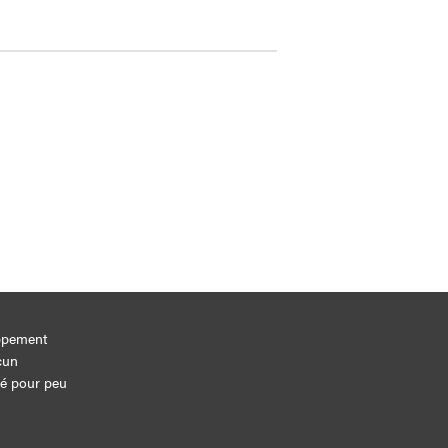
ppement
cun
gé pour peu