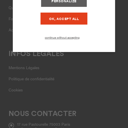
PERSONALIZE
Qui sommes-nous ?
Formations
OK, ACCEPT ALL
Accompagnement
continue without accepting
INFOS LÉGALES
Mentions Légales
Politique de confidentialité
Cookies
NOUS CONTACTER
17 rue Pastourelle 75003 Paris