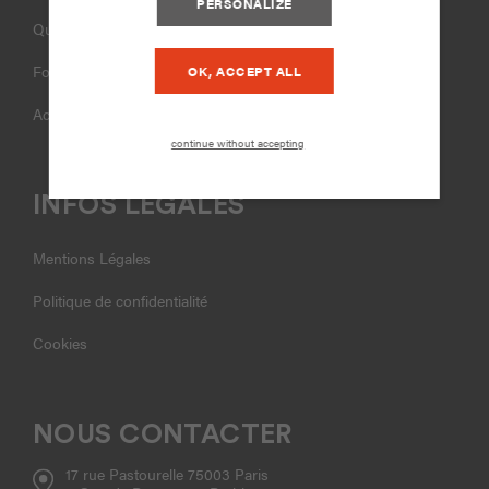
PERSONALIZE
Qui sommes-nous ?
Formations
OK, ACCEPT ALL
Accompagnement
continue without accepting
INFOS LÉGALES
Mentions Légales
Politique de confidentialité
Cookies
NOUS CONTACTER
17 rue Pastourelle 75003 Paris