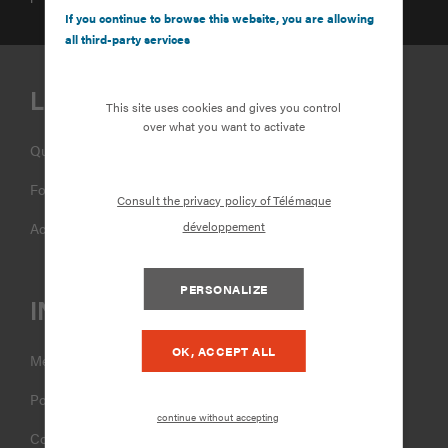
If you continue to browse this website, you are allowing
all third-party services
LIENS UTILES
This site uses cookies and gives you control
over what you want to activate
Qui sommes-nous ?
Formations
Consult the privacy policy of Télémaque
développement
Accompagnement
PERSONALIZE
INFOS LÉGALES
OK, ACCEPT ALL
Mentions Légales
Politique de confidentialité
continue without accepting
Cookies