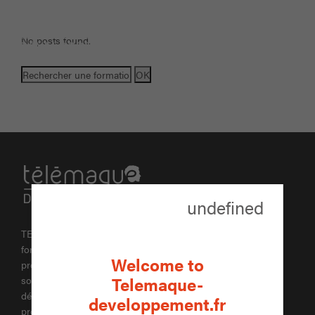
No posts found.
Search
for:
undefined
TELEMAQUE DEVELOPPEMENT est une entreprise de
formation et de développement agréée. La formation
Welcome to
professionnelle représente un passage durant lequel, chacun
Telemaque-
souhaite être accompagné. Elle est également source de
développement partagé pour peu qu’on l’inscrive dans un
developpement.fr
projet.